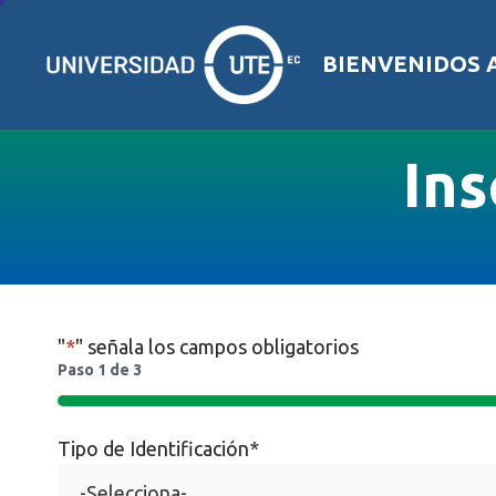
BIENVENIDOS 
Ins
"
*
" señala los campos obligatorios
Paso
1
de
3
33%
Tipo de Identificación
*