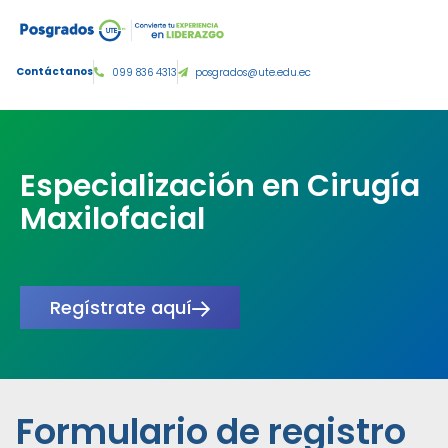
Tercer nivel de grado:
Contáctanos
099 836 4313
posgrados@ute.edu.ec
Especialización en Cirugía
Maxilofacial
Regístrate aquí
Formulario de registro