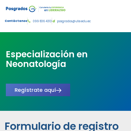
Tercer nivel de grado:
Contáctanos
099 836 4313
posgrados@ute.edu.ec
Especialización en
Neonatología
Regístrate aquí
Formulario de registro