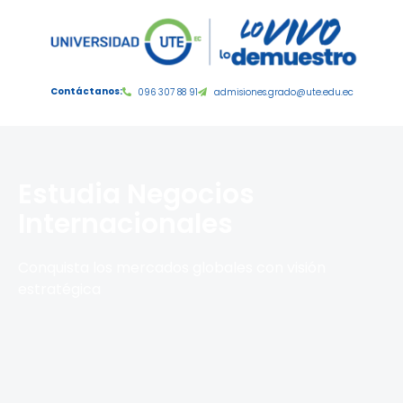
Contáctanos:
096 307 88 91
admisiones.grado@ute.edu.ec
Estudia Negocios
Internacionales
Conquista los mercados globales con visión
estratégica