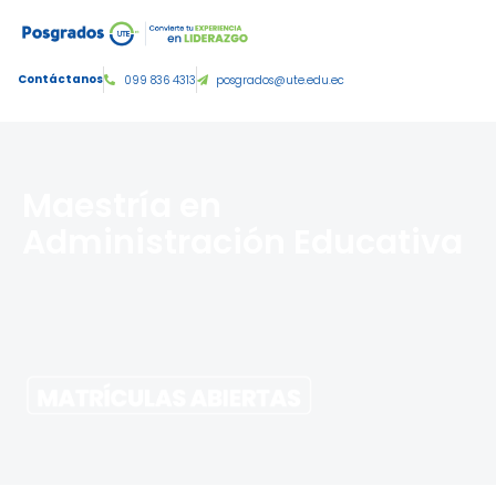
Tercer nivel de grado:
Contáctanos
099 836 4313
posgrados@ute.edu.ec
Maestría en
Administración Educativa