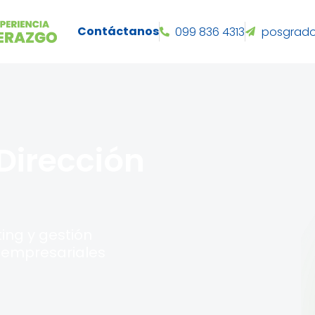
Contáctanos
099 836 4313
posgrado
Dirección
ing y gestión
 empresariales