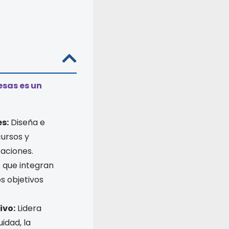
esas es un
s:
Diseña e
ursos y
zaciones.
 que integran
s objetivos
ivo:
Lidera
idad, la