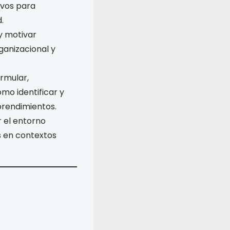
ivos para
.
 y motivar
ganizacional y
rmular,
mo identificar y
prendimientos.
 el entorno
 en contextos