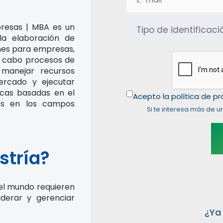
presas | MBA es un
la elaboración de
ones para empresas,
 a cabo procesos de
, manejar recursos
mercado y ejecutar
icas basadas en el
Acepto la política de p
os en los campos
Si te interesa más de u
stría?
 el mundo requieren
iderar y gerenciar
¿Ya 