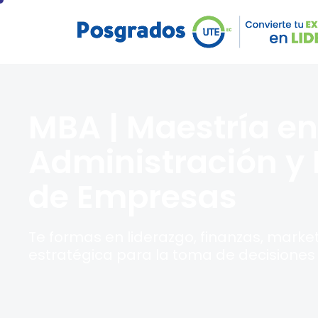
Tercer nivel de grado:
MBA | Maestría en
Administración y 
de Empresas
Te formas en liderazgo, finanzas, market
estratégica para la toma de decisiones