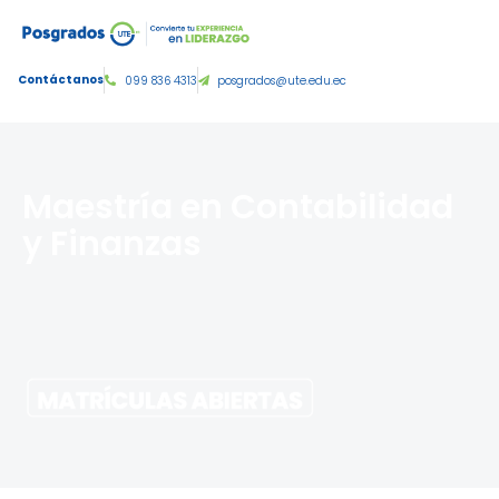
Tercer nivel de grado:
Contáctanos
099 836 4313
posgrados@ute.edu.ec
Maestría en Contabilidad
y Finanzas