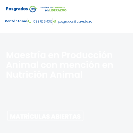
Tercer nivel de grado:
Contáctanos
099 836 4313
posgrados@ute.edu.ec
Maestría en Producción
Animal con mención en
Nutrición Animal