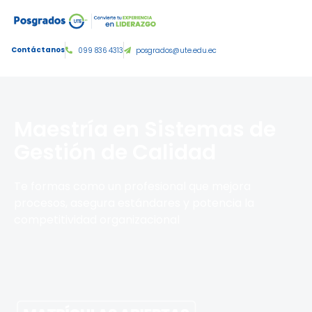
Tercer nivel de grado:
Contáctanos
099 836 4313
posgrados@ute.edu.ec
Maestría en Sistemas de
Gestión de Calidad
Te formas como un profesional que mejora
procesos, asegura estándares y potencia la
competitividad organizacional