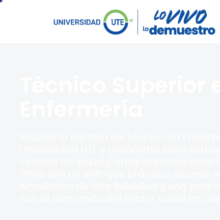
Técnico Superior 
Enfermería
Estudia la carrera de Técnico en Enferm
Universidad UTE y prepárate para trabaj
centros de salud y otros entornos clínic
años con un enfoque práctico, acceso a
simulación de alta fidelidad y una prep
con la demanda del sector salud en Qui