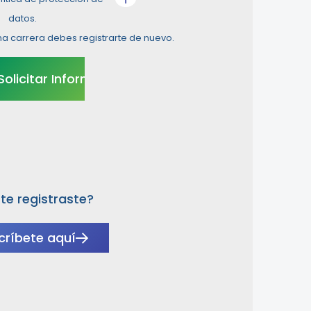
datos.
na carrera debes registrarte de nuevo.
te registraste?
críbete aquí