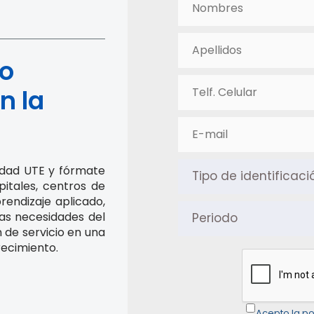
co
n la
sidad UTE y fórmate
itales, centros de
rendizaje aplicado,
as necesidades del
 de servicio en una
recimiento.
Acepto la po