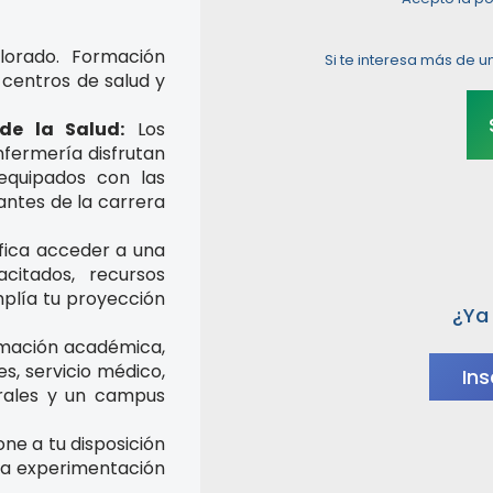
alorado. Formación
Si te interesa más de u
 centros de salud y
de la Salud:
Los
nfermería disfrutan
equipados con las
antes de la carrera
ifica acceder a una
citados, recursos
mplía tu proyección
¿Ya 
mación académica,
s, servicio médico,
Ins
turales y un campus
ne a tu disposición
 la experimentación