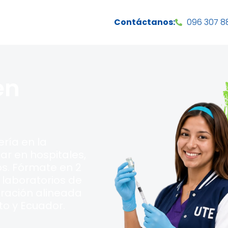
Contáctanos:
096 307 88
en
ería en la
ar en hospitales,
os. Fórmate en 2
 laboratorios de
aración alineada
to y Ecuador.