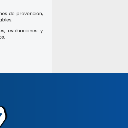
nes de prevención,
ables.
es, evaluaciones y
os.