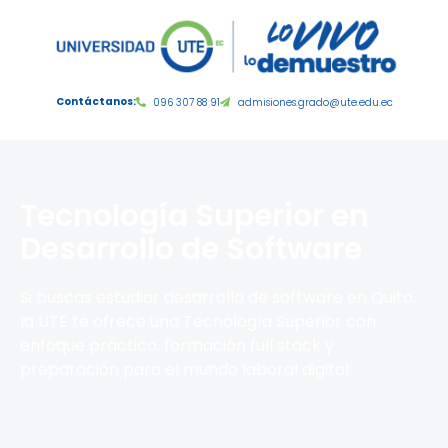
Contáctanos:
096 307 88 91
admisiones.grado@ute.edu.ec
Tecnología Superior en
Desarrollo de Software
Si buscas estudiar desarrollo de software en Quito,
la UTE te ofrece una Tecnología Superior con
enfoque práctico, formación full stack y
preparación para el mundo laboral digital.