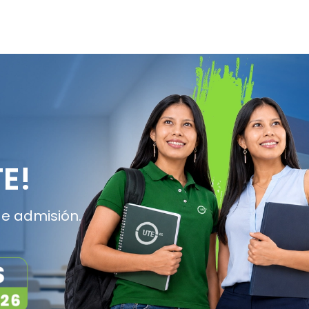
E!
e admisión.